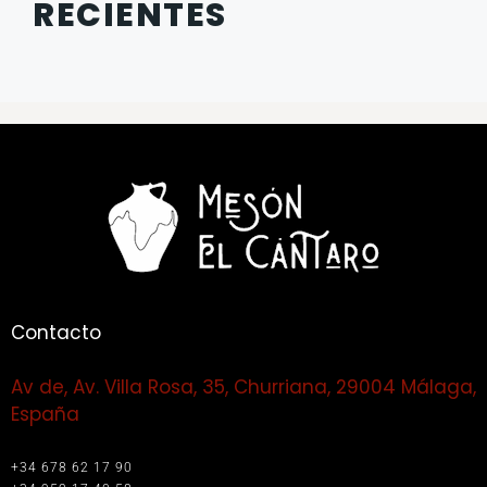
RECIENTES
Contacto
Av de, Av. Villa Rosa, 35, Churriana, 29004 Málaga,
España
+34 678 62 17 90